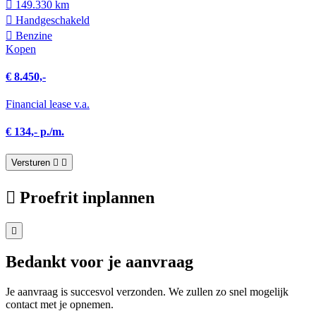
149.330 km
Hand­geschakeld
Benzine
Kopen
€ 8.450,-
Financial lease v.a.
€ 134,- p./m.
Versturen
Proefrit inplannen
Bedankt voor je aanvraag
Je aanvraag is succesvol verzonden. We zullen zo snel mogelijk
contact met je opnemen.