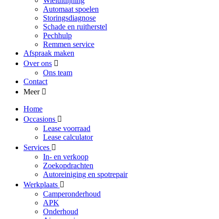
Wieluitlijning
Automaat spoelen
Storingsdiagnose
Schade en ruitherstel
Pechhulp
Remmen service
Afspraak maken
Over ons
Ons team
Contact
Meer
Home
Occasions
Lease voorraad
Lease calculator
Services
In- en verkoop
Zoekopdrachten
Autoreiniging en spotrepair
Werkplaats
Camperonderhoud
APK
Onderhoud