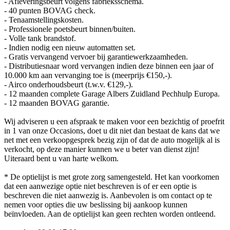
- Afleveringsbeurt volgens fabrieksschema.
- 40 punten BOVAG check.
- Tenaamstellingskosten.
- Professionele poetsbeurt binnen/buiten.
- Volle tank brandstof.
- Indien nodig een nieuw automatten set.
- Gratis vervangend vervoer bij garantiewerkzaamheden.
- Distributiesnaar word vervangen indien deze binnen een jaar of
10.000 km aan vervanging toe is (meerprijs €150,-).
- Airco onderhoudsbeurt (t.w.v. €129,-).
- 12 maanden complete Garage Albers Zuidland Pechhulp Europa.
- 12 maanden BOVAG garantie.
Wij adviseren u een afspraak te maken voor een bezichtig of proefrit
in 1 van onze Occasions, doet u dit niet dan bestaat de kans dat we
net met een verkoopgesprek bezig zijn of dat de auto mogelijk al is
verkocht, op deze manier kunnen we u beter van dienst zijn!
Uiteraard bent u van harte welkom.
* De optielijst is met grote zorg samengesteld. Het kan voorkomen
dat een aanwezige optie niet beschreven is of er een optie is
beschreven die niet aanwezig is. Aanbevolen is om contact op te
nemen voor opties die uw beslissing bij aankoop kunnen
beïnvloeden. Aan de optielijst kan geen rechten worden ontleend.