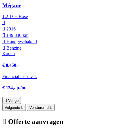
Mégane
1.2 TCe Bose
2016
149.330 km
Hand­geschakeld
Benzine
Kopen
€ 8.450,-
Financial lease v.a.
€ 134,- p./m.
Vorige
Volgende
Versturen
Offerte aanvragen