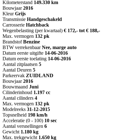
Kilometerstand
149.330 km
Bouwjaar
2016
Kleur
Grijs
Transmissie
Handgeschakeld
Carrosserie
Hatchback
Wegenbelasting (per kwartaal)
€ 172,- tot € 188,-
Max. vermogen
132 pk
Brandstof
Benzine
BTW verrekenbaar
Nee, marge auto
Datum eerste uitgifte
14-06-2016
Datum eerste toelating
14-06-2016
Aantal zitplaatsen
5
Aantal Deuren
5
Parkeervak
ZUIDLAND
Bouwjaar
2016
Bouwmaand
Juni
Cilinderinhoud
1.197 cc
Aantal cilinders
4
Max. vermogen
132 pk
Modelreeks
31-12-2015
Topsnelheid
198 km/h
Acceleratie (0 - 100)
10 sec
Aantal versnellingen
6
Gewicht
1.180 kg
Max. trekgewicht
1.650 kg