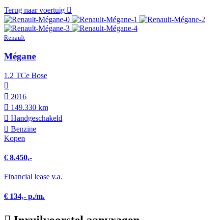
Terug naar voertuig
Renault
Mégane
1.2 TCe Bose
2016
149.330 km
Hand­geschakeld
Benzine
Kopen
€ 8.450,-
Financial lease v.a.
€ 134,- p./m.
Inruilvoorstel aanvragen