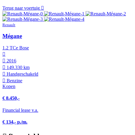
Terug naar voertuig
Renault
Mégane
1.2 TCe Bose
2016
149.330 km
Hand­geschakeld
Benzine
Kopen
€ 8.450,-
Financial lease v.a.
€ 134,- p./m.