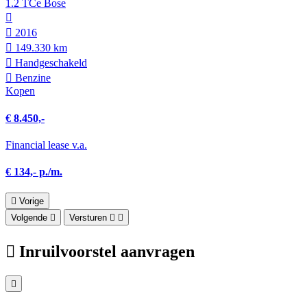
1.2 TCe Bose
2016
149.330 km
Hand­geschakeld
Benzine
Kopen
€ 8.450,-
Financial lease v.a.
€ 134,- p./m.
Vorige
Volgende
Versturen
Inruilvoorstel aanvragen