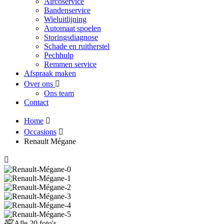
Aircoservice
Bandenservice
Wieluitlijning
Automaat spoelen
Storingsdiagnose
Schade en ruitherstel
Pechhulp
Remmen service
Afspraak maken
Over ons
Ons team
Contact
Home
Occasions
Renault Mégane
Alle
20 foto's