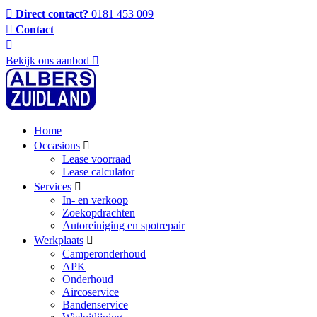
Direct contact?
0181 453 009
Contact
Bekijk ons aanbod
Home
Occasions
Lease voorraad
Lease calculator
Services
In- en verkoop
Zoekopdrachten
Autoreiniging en spotrepair
Werkplaats
Camperonderhoud
APK
Onderhoud
Aircoservice
Bandenservice