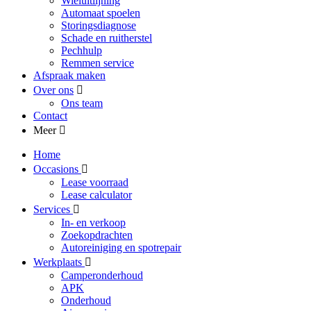
Wieluitlijning
Automaat spoelen
Storingsdiagnose
Schade en ruitherstel
Pechhulp
Remmen service
Afspraak maken
Over ons
Ons team
Contact
Meer
Home
Occasions
Lease voorraad
Lease calculator
Services
In- en verkoop
Zoekopdrachten
Autoreiniging en spotrepair
Werkplaats
Camperonderhoud
APK
Onderhoud