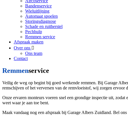
Aircoservice
Bandenservice
Wieluitlijning
Automaat spoelen
Storingsdiagnose
Schade en ruitherstel
Pechhulp
Remmen service
Afspraak maken
Over ons
Ons team
Contact
Remmen
service
Veilig de weg op begint bij goed werkende remmen. Bij Garage Albers
remschijven of het verversen van de remvloeistof, wij zorgen ervoor dat
Onze ervaren monteurs voeren snel een grondige inspectie uit, zodat 
weet waar je aan toe bent.
Maak vandaag nog een afspraak bij Garage Albers Zuidland. Bel ons o