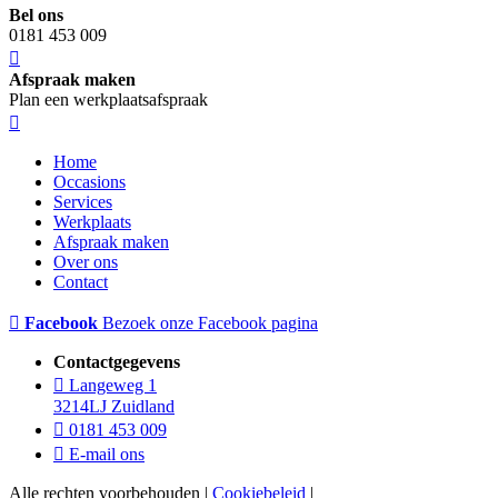
Bel ons
0181 453 009
Afspraak maken
Plan een werkplaatsafspraak
Home
Occasions
Services
Werkplaats
Afspraak maken
Over ons
Contact
Facebook
Bezoek onze Facebook pagina
Contactgegevens
Langeweg 1
3214LJ Zuidland
0181 453 009
E-mail ons
Alle rechten voorbehouden |
Cookiebeleid
|