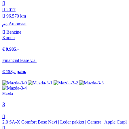
2017
96.570 km
Automaat
Benzine
Kopen
€ 9.985,-
Financial lease v.a.
€ 158,- p./m.
Mazda
3
2.0 SA-X Comfort Bose Navi | Leder pakket | Camera | Apple Carpl