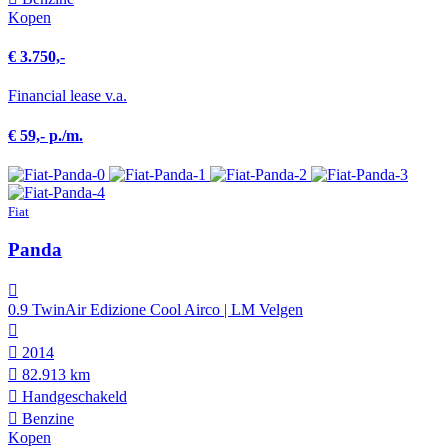
Kopen
€ 3.750,-
Financial lease v.a.
€ 59,- p./m.
Fiat
Panda
0.9 TwinAir Edizione Cool Airco | LM Velgen
2014
82.913 km
Hand­geschakeld
Benzine
Kopen