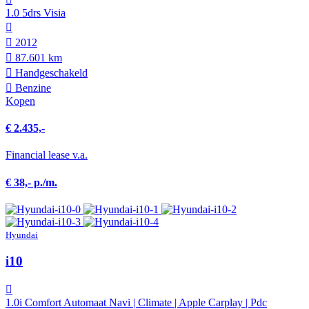
1.0 5drs Visia
2012
87.601 km
Hand­geschakeld
Benzine
Kopen
€ 2.435,-
Financial lease v.a.
€ 38,- p./m.
Hyundai
i10
1.0i Comfort Automaat Navi | Climate | Apple Carplay | Pdc