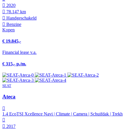
2020
78.147 km
Hand­geschakeld
Benzine
Kopen
€ 19.845,-
Financial lease v.a.
€ 315,- p./m.
SEAT
Ateca
1.4 EcoTSI Xcellence Navi | Climate | Camera | Schuifdak | Trekh
2017