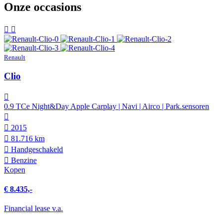
Onze occasions
Renault
Clio
0.9 TCe Night&Day Apple Carplay | Navi | Airco | Park.sensoren
2015
81.716 km
Hand­geschakeld
Benzine
Kopen
€ 8.435,-
Financial lease v.a.