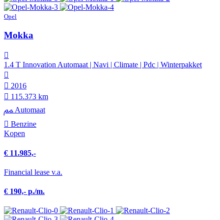
Opel
Mokka
1.4 T Innovation Automaat | Navi | Climate | Pdc | Winterpakket
2016
115.373 km
Automaat
Benzine
Kopen
€ 11.985,-
Financial lease v.a.
€ 190,- p./m.