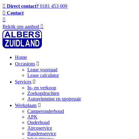
Direct contact?
0181 453 009
Contact
Bekijk ons aanbod
Home
Occasions
Lease voorraad
Lease calculator
Services
In- en verkoop
Zoekopdrachten
Autoreiniging en spotrepair
Werkplaats
Camperonderhoud
APK
Onderhoud
Aircoservice
Bandenservice