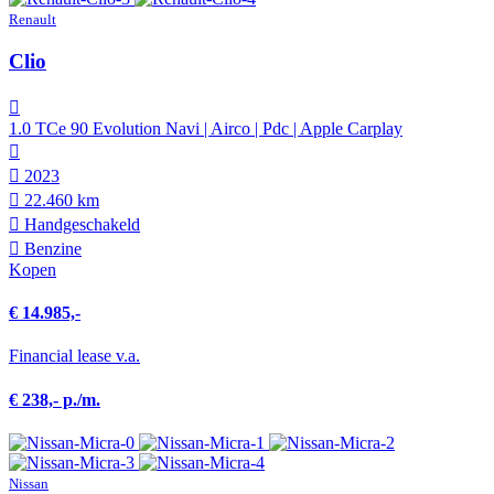
Renault
Clio
1.0 TCe 90 Evolution Navi | Airco | Pdc | Apple Carplay
2023
22.460 km
Hand­geschakeld
Benzine
Kopen
€ 14.985,-
Financial lease v.a.
€ 238,- p./m.
Nissan