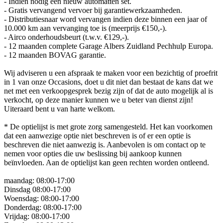
- Indien nodig een nieuw automatten set.
- Gratis vervangend vervoer bij garantiewerkzaamheden.
- Distributiesnaar word vervangen indien deze binnen een jaar of
10.000 km aan vervanging toe is (meerprijs €150,-).
- Airco onderhoudsbeurt (t.w.v. €129,-).
- 12 maanden complete Garage Albers Zuidland Pechhulp Europa.
- 12 maanden BOVAG garantie.
Wij adviseren u een afspraak te maken voor een bezichtig of proefrit
in 1 van onze Occasions, doet u dit niet dan bestaat de kans dat we
net met een verkoopgesprek bezig zijn of dat de auto mogelijk al is
verkocht, op deze manier kunnen we u beter van dienst zijn!
Uiteraard bent u van harte welkom.
* De optielijst is met grote zorg samengesteld. Het kan voorkomen
dat een aanwezige optie niet beschreven is of er een optie is
beschreven die niet aanwezig is. Aanbevolen is om contact op te
nemen voor opties die uw beslissing bij aankoop kunnen
beïnvloeden. Aan de optielijst kan geen rechten worden ontleend.
maandag: 08:00-17:00
Dinsdag 08:00-17:00
Woensdag: 08:00-17:00
Donderdag: 08:00-17:00
Vrijdag: 08:00-17:00