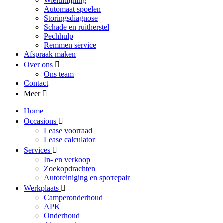
Wieluitlijning
Automaat spoelen
Storingsdiagnose
Schade en ruitherstel
Pechhulp
Remmen service
Afspraak maken
Over ons
Ons team
Contact
Meer
Home
Occasions
Lease voorraad
Lease calculator
Services
In- en verkoop
Zoekopdrachten
Autoreiniging en spotrepair
Werkplaats
Camperonderhoud
APK
Onderhoud