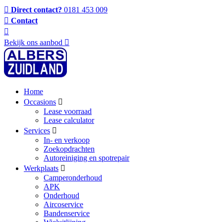
Direct contact?
0181 453 009
Contact
Bekijk ons aanbod
Home
Occasions
Lease voorraad
Lease calculator
Services
In- en verkoop
Zoekopdrachten
Autoreiniging en spotrepair
Werkplaats
Camperonderhoud
APK
Onderhoud
Aircoservice
Bandenservice