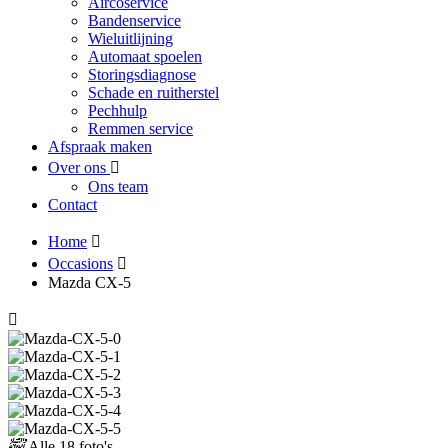
Aircoservice
Bandenservice
Wieluitlijning
Automaat spoelen
Storingsdiagnose
Schade en ruitherstel
Pechhulp
Remmen service
Afspraak maken
Over ons
Ons team
Contact
Home
Occasions
Mazda CX-5
Alle
18 foto's