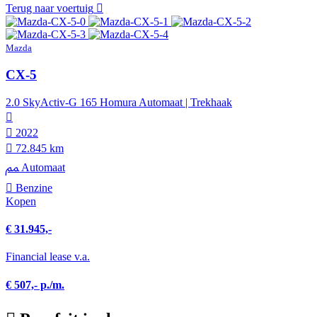
Terug naar voertuig
Mazda
CX-5
2.0 SkyActiv-G 165 Homura Automaat | Trekhaak
2022
72.845 km
Automaat
Benzine
Kopen
€ 31.945,-
Financial lease v.a.
€ 507,- p./m.