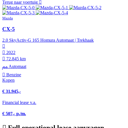
Terug naar voertuig
Mazda
CX-5
2.0 SkyActiv-G 165 Homura Automaat | Trekhaak
2022
72.845 km
Automaat
Benzine
Kopen
€ 31.945,-
Financial lease v.a.
€ 507,- p./m.
Full operational lease aanvragen