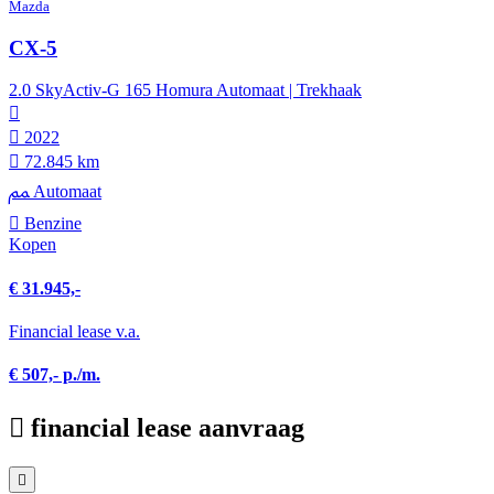
Mazda
CX-5
2.0 SkyActiv-G 165 Homura Automaat | Trekhaak
2022
72.845 km
Automaat
Benzine
Kopen
€ 31.945,-
Financial lease v.a.
€ 507,- p./m.
financial lease aanvraag