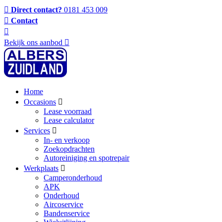
Direct contact?
0181 453 009
Contact
Bekijk ons aanbod
Home
Occasions
Lease voorraad
Lease calculator
Services
In- en verkoop
Zoekopdrachten
Autoreiniging en spotrepair
Werkplaats
Camperonderhoud
APK
Onderhoud
Aircoservice
Bandenservice