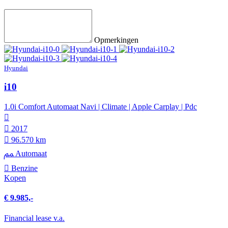
Opmerkingen
Hyundai
i10
1.0i Comfort Automaat Navi | Climate | Apple Carplay | Pdc
2017
96.570 km
Automaat
Benzine
Kopen
€ 9.985,-
Financial lease v.a.