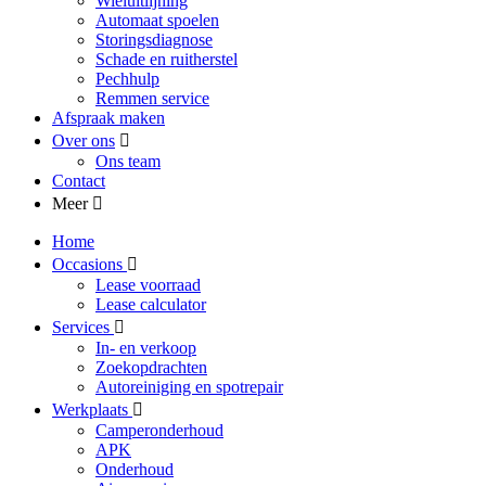
Wieluitlijning
Automaat spoelen
Storingsdiagnose
Schade en ruitherstel
Pechhulp
Remmen service
Afspraak maken
Over ons
Ons team
Contact
Meer
Home
Occasions
Lease voorraad
Lease calculator
Services
In- en verkoop
Zoekopdrachten
Autoreiniging en spotrepair
Werkplaats
Camperonderhoud
APK
Onderhoud