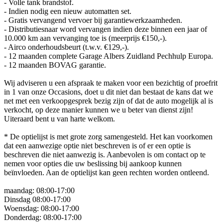
- Volle tank brandstof.
- Indien nodig een nieuw automatten set.
- Gratis vervangend vervoer bij garantiewerkzaamheden.
- Distributiesnaar word vervangen indien deze binnen een jaar of
10.000 km aan vervanging toe is (meerprijs €150,-).
- Airco onderhoudsbeurt (t.w.v. €129,-).
- 12 maanden complete Garage Albers Zuidland Pechhulp Europa.
- 12 maanden BOVAG garantie.
Wij adviseren u een afspraak te maken voor een bezichtig of proefrit
in 1 van onze Occasions, doet u dit niet dan bestaat de kans dat we
net met een verkoopgesprek bezig zijn of dat de auto mogelijk al is
verkocht, op deze manier kunnen we u beter van dienst zijn!
Uiteraard bent u van harte welkom.
* De optielijst is met grote zorg samengesteld. Het kan voorkomen
dat een aanwezige optie niet beschreven is of er een optie is
beschreven die niet aanwezig is. Aanbevolen is om contact op te
nemen voor opties die uw beslissing bij aankoop kunnen
beïnvloeden. Aan de optielijst kan geen rechten worden ontleend.
maandag: 08:00-17:00
Dinsdag 08:00-17:00
Woensdag: 08:00-17:00
Donderdag: 08:00-17:00