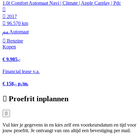
1.0i Comfort Automaat Navi | Climate | Apple Carplay | Pdc
2017
96.570 km
Automaat
Benzine
Kopen
€ 9.985,-
Financial lease v.a.
€ 158,- p./m.
Proefrit inplannen
Vul hier je gegevens in en kies zelf een voorkeursdatum en tijd voor
jouw proefrit. Je ontvangt van ons altijd een bevestiging per mail.