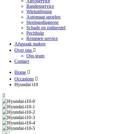
Aircoservice
Bandenservice
Wieluitlijning
Automaat spoelen
Storingsdiagnose
Schade en ruitherstel
Pechhulp
Remmen service
Afspraak maken
Over ons
Ons team
Contact
Home
Occasions
Hyundai i10