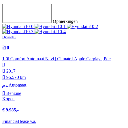
Opmerkingen
Hyundai
i10
1.0i Comfort Automaat Navi | Climate | Apple Carplay | Pdc
2017
96.570 km
Automaat
Benzine
Kopen
€ 9.985,-
Financial lease v.a.