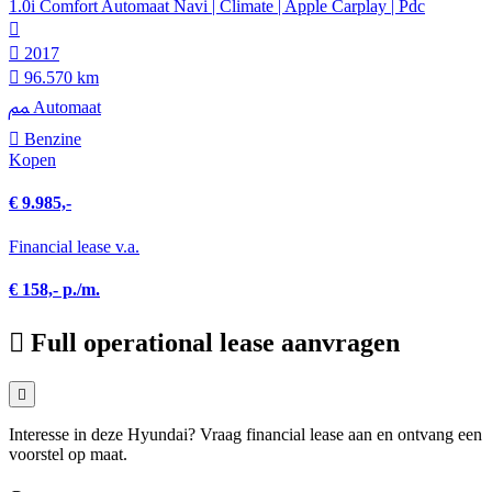
1.0i Comfort Automaat Navi | Climate | Apple Carplay | Pdc
2017
96.570 km
Automaat
Benzine
Kopen
€ 9.985,-
Financial lease v.a.
€ 158,- p./m.
Full operational lease aanvragen
Interesse in deze Hyundai? Vraag financial lease aan en ontvang een
voorstel op maat.