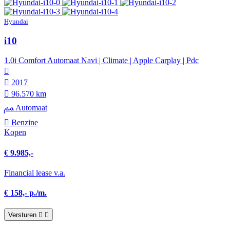
Hyundai
i10
1.0i Comfort Automaat Navi | Climate | Apple Carplay | Pdc
2017
96.570 km
Automaat
Benzine
Kopen
€ 9.985,-
Financial lease v.a.
€ 158,- p./m.
Versturen