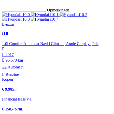
Opmerkingen
Hyundai
i10
1.0i Comfort Automaat Navi | Climate | Apple Carplay | Pdc
2017
96.570 km
Automaat
Benzine
Kopen
€ 9.985,-
Financial lease v.a.
€ 158,- p./m.