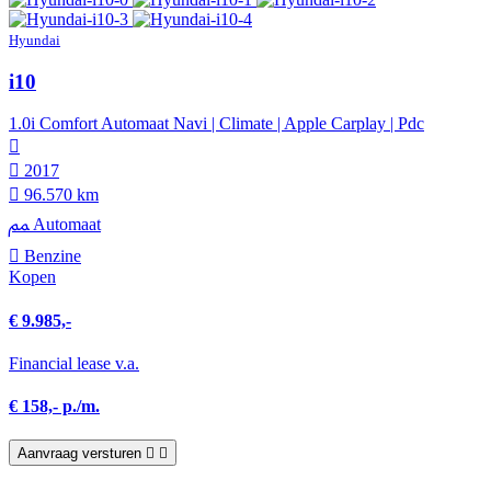
Hyundai
i10
1.0i Comfort Automaat Navi | Climate | Apple Carplay | Pdc
2017
96.570 km
Automaat
Benzine
Kopen
€ 9.985,-
Financial lease v.a.
€ 158,- p./m.
Aanvraag versturen